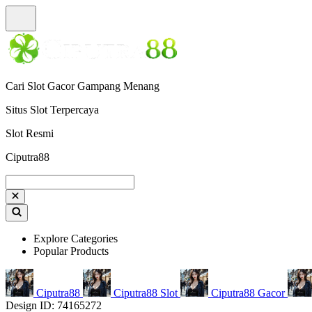
Cari Slot Gacor Gampang Menang
Situs Slot Terpercaya
Slot Resmi
Ciputra88
Explore Categories
Popular Products
Ciputra88
Ciputra88 Slot
Ciputra88 Gacor
Design ID: 74165272