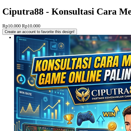
Ciputra88 - Konsultasi Cara M
Rp10.000
Rp10.000
Create an account to favorite this design!