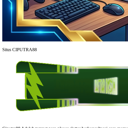
Situs CIPUTRA88