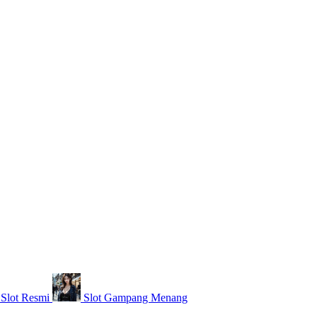
Slot Resmi
Slot Gampang Menang