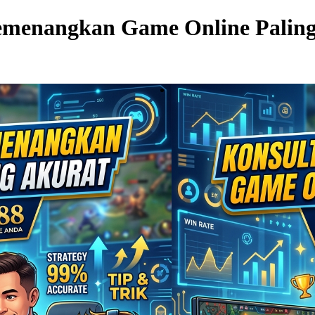
emenangkan Game Online Paling